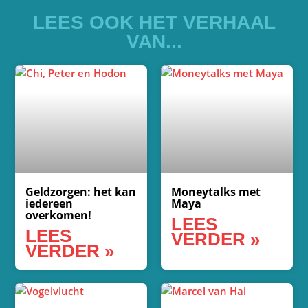
LEES OOK HET VERHAAL
VAN...
Geldzorgen: het kan
Moneytalks met
iedereen
Maya
overkomen!
LEES
LEES
VERDER »
VERDER »