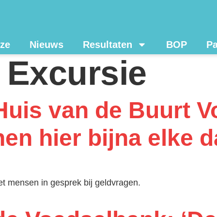
ze
Nieuws
Resultaten
BOP
Pa
:
Excursie
Huis van de Buurt V
n hier bijna elke d
et mensen in gesprek bij geldvragen.