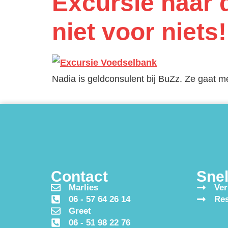
Excursie naar 
niet voor niets
Nadia is geldconsulent bij BuZz. Ze gaat m
Contact
Snel
Marlies
Ver
06 - 57 64 26 14
Res
Greet
06 - 51 98 22 76