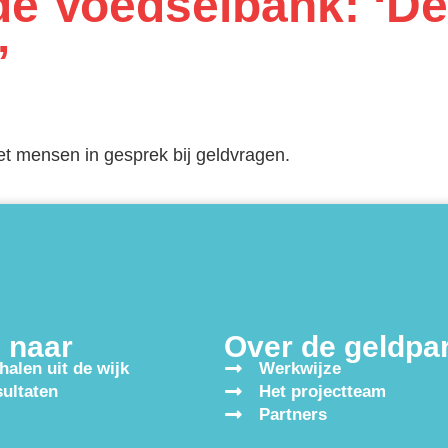
de Voedselbank: ‘Dez
!’
et mensen in gesprek bij geldvragen.
 naar
Over de geldpa
halen uit de wijk
Werkwijze
ultaten
Het projectteam
Partners