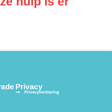
e hulp is er
rade
Privacy
Privacyverklaring