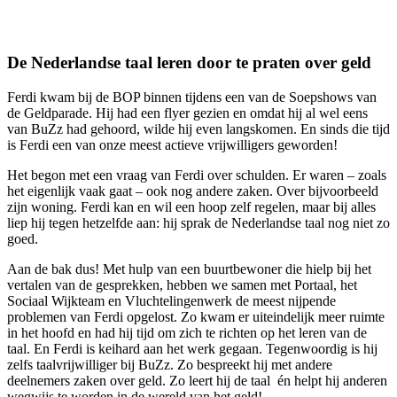
De Nederlandse taal leren door te praten over geld
Ferdi kwam bij de BOP binnen tijdens een van de Soepshows van
de Geldparade. Hij had een flyer gezien en omdat hij al wel eens
van BuZz had gehoord, wilde hij even langskomen. En sinds die tijd
is Ferdi een van onze meest actieve vrijwilligers geworden!
Het begon met een vraag van Ferdi over schulden. Er waren – zoals
het eigenlijk vaak gaat – ook nog andere zaken. Over bijvoorbeeld
zijn woning. Ferdi kan en wil een hoop zelf regelen, maar bij alles
liep hij tegen hetzelfde aan: hij sprak de Nederlandse taal nog niet zo
goed.
Aan de bak dus! Met hulp van een buurtbewoner die hielp bij het
vertalen van de gesprekken, hebben we samen met Portaal, het
Sociaal Wijkteam en Vluchtelingenwerk de meest nijpende
problemen van Ferdi opgelost. Zo kwam er uiteindelijk meer ruimte
in het hoofd en had hij tijd om zich te richten op het leren van de
taal. En Ferdi is keihard aan het werk gegaan. Tegenwoordig is hij
zelfs taalvrijwilliger bij BuZz. Zo bespreekt hij met andere
deelnemers zaken over geld. Zo leert hij de taal én helpt hij anderen
wegwijs te worden in de wereld van het geld!